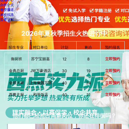
合作企业
缴费通道
来校线路
查看全部
2026年夏秋季招生火热进行中
招生专业
对口单位
计划
剩余
预约报名
御厨班
苏宁宝丽嘉
立即预约
12
8
金典总厨
JW万豪酒店
立即预约
30
19
金领大厨
上海豫园万丽
立即预约
40
24
西餐主厨
和平饭店
立即预约
40
21
西点大师
巴黎贝甜
立即预约
40
18
他们都已经抢占高新岗位，你还在徘徊吗？
大厨精英
上海迪士尼
立即预约
40
16