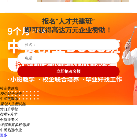
报名“人才共建班”
即可获得高达万元企业赞助！
立即抢占名额
校企共建班
校企联合培养
中式烹调系
规划人生新技能
对口升学部
技能+升学
创就业专区
课程丰富多种选择
中餐热选专业
更多