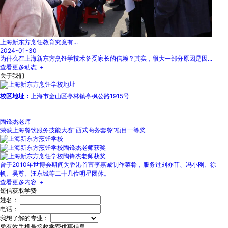
上海新东方烹饪教育究竟有...
2024-01-30
为什么在上海新东方烹饪学技术备受家长的信赖？其实，很大一部分原因是因...
查看更多动态 +
关于我们
校区地址：
上海市金山区亭林镇亭枫公路1915号
陶锋杰老师
荣获上海餐饮服务技能大赛“西式商务套餐”项目一等奖
曾于2010年世博会期间为香港首富李嘉诚制作菜肴，服务过刘亦菲、冯小刚、徐
帆、吴尊、汪东城等二十几位明星团体。
查看更多内容 +
短信获取学费
姓名：
电话：
我想了解的专业：
凭有效手机号接收学费优惠信息