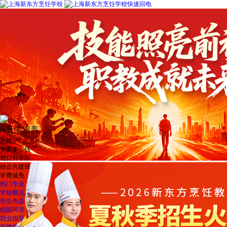
新东方烹饪教育（上海）杨老师
刚刚
零基础入学，毕业直通名企了解一下！
2026年
夏秋
热搜 :
学费多少钱
对口升学班
校企共建班
学费减免
热门专业
学校概况
学生作品
校园环境
就业指导
视频中心