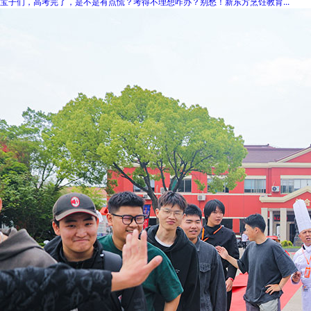
宝子们，高考完了，是不是有点慌？考得不理想咋办？别愁！新东方烹饪教育...