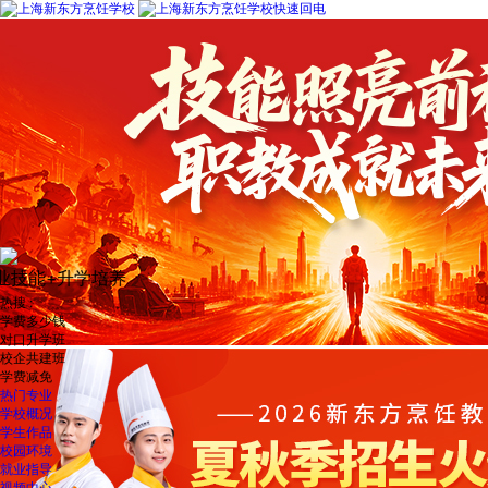
新东方烹饪教育（上海）杨老师
刚刚
零基础入学，毕业直通名企了解一下！
2026
热搜 :
学费多少钱
对口升学班
校企共建班
学费减免
热门专业
学校概况
学生作品
校园环境
就业指导
视频中心