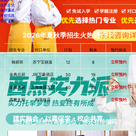
合作企业
缴费通道
来校线路
查看全部
2026年夏秋季招生火热进行中
招生专业
对口单位
计划
剩余
预约报名
御厨班
苏宁宝丽嘉
立即预约
12
8
金典总厨
JW万豪酒店
立即预约
30
19
金领大厨
上海豫园万丽
立即预约
40
24
西餐主厨
和平饭店
立即预约
40
21
西点大师
巴黎贝甜
立即预约
40
18
他们都已经抢占高新岗位，你还在徘徊吗？
大厨精英
上海迪士尼
立即预约
40
16