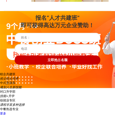
报名“人才共建班”
即可获得高达万元企业赞助！
立即抢占名额
校企共建班
校企联合培养
中式烹调系
规划人生新技能
对口升学部
技能+升学
创就业专区
课程丰富多种选择
中餐热选专业
更多