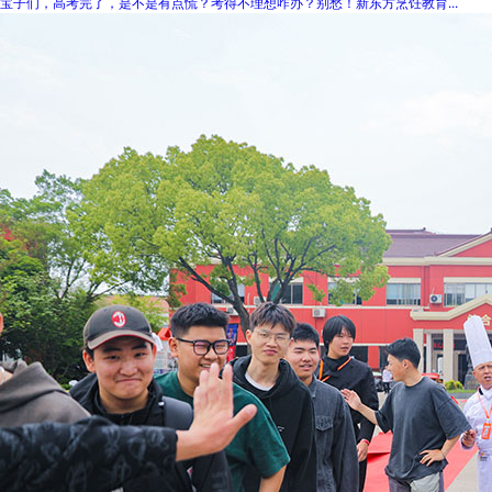
宝子们，高考完了，是不是有点慌？考得不理想咋办？别愁！新东方烹饪教育...