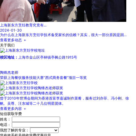
上海新东方烹饪教育究竟有...
2024-01-30
为什么在上海新东方烹饪学技术备受家长的信赖？其实，很大一部分原因是因...
查看更多动态 +
关于我们
校区地址：
上海市金山区亭林镇亭枫公路1915号
陶锋杰老师
荣获上海餐饮服务技能大赛“西式商务套餐”项目一等奖
曾于2010年世博会期间为香港首富李嘉诚制作菜肴，服务过刘亦菲、冯小刚、徐
帆、吴尊、汪东城等二十几位明星团体。
查看更多内容 +
短信获取学费
姓名：
电话：
我想了解的专业：
凭有效手机号接收学费优惠信息