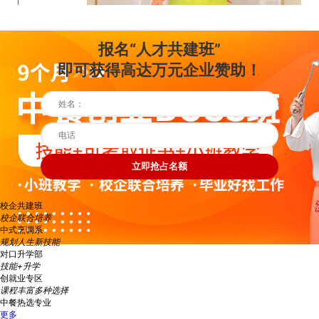
报名“人才共建班”
即可获得高达万元企业赞助！
立即抢占名额
校企共建班
校企联合培养
中式烹调系
规划人生新技能
对口升学部
技能+升学
创就业专区
课程丰富多种选择
中餐热选专业
更多