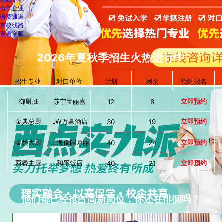
合作企业
缴费通道
来校线路
查看全部
2026年夏秋季招生火热进行中
招生专业
对口单位
计划
剩余
预约报名
御厨班
苏宁宝丽嘉
立即预约
12
8
金典总厨
JW万豪酒店
立即预约
30
19
金领大厨
上海豫园万丽
立即预约
40
24
西餐主厨
和平饭店
立即预约
40
21
西点大师
巴黎贝甜
立即预约
40
18
他们都已经抢占高新岗位，你还在徘徊吗？
大厨精英
上海迪士尼
立即预约
40
16