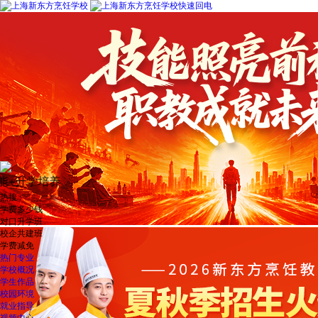
新东方烹饪教育（上海）杨老师
刚刚
零基础入学，毕业直通名企了解一下！
2026年
夏
热搜 :
学费多少钱
对口升学班
校企共建班
学费减免
热门专业
学校概况
学生作品
校园环境
就业指导
视频中心