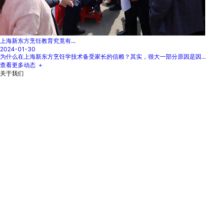
上海新东方烹饪教育究竟有...
2024-01-30
为什么在上海新东方烹饪学技术备受家长的信赖？其实，很大一部分原因是因...
查看更多动态 +
关于我们
校区地址：
上海市金山区亭林镇亭枫公路1915号
陶锋杰老师
荣获上海餐饮服务技能大赛“西式商务套餐”项目一等奖
曾于2010年世博会期间为香港首富李嘉诚制作菜肴，服务过刘亦菲、冯小刚、徐
帆、吴尊、汪东城等二十几位明星团体。
查看更多内容 +
短信获取学费
姓名：
电话：
我想了解的专业：
凭有效手机号接收学费优惠信息