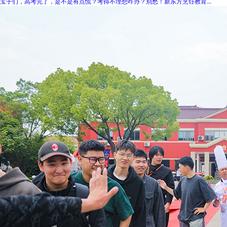
宝子们，高考完了，是不是有点慌？考得不理想咋办？别愁！新东方烹饪教育...