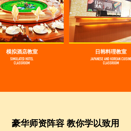
模拟酒店教室
日韩料理教室
SIMULATED HOTEL
JAPANESE AND KOREAN CUISIN
CLASSROOM
CLASSROOM