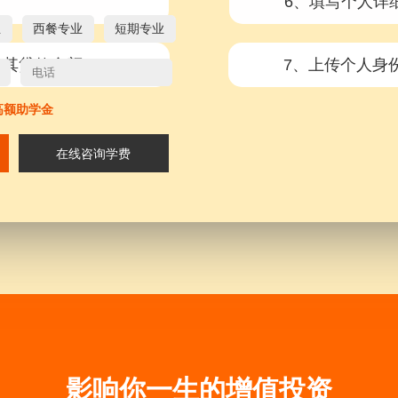
6、填写个人详
业
西餐专业
短期专业
及其贷款金额
7、上传个人身
高额助学金
8、提交申请（
在线咨询学费
了解更多详情