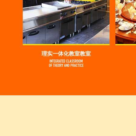
理实一体化教室教室
INTEGRATED CLASSROOM
OF THEORY AND PRACTICE