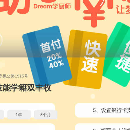
枫公路1915号
技能学籍双丰收
5、设置银行卡
1年
8个月